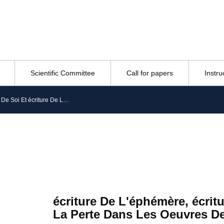
Scientific Committee
Call for papers
Instru
écriture De L’éphémère, écriture De Soi Et écriture De La Perte Dans Les Oeuvres De Maïssa Bey
écriture De L'éphémère, écritu
La Perte Dans Les Oeuvres D