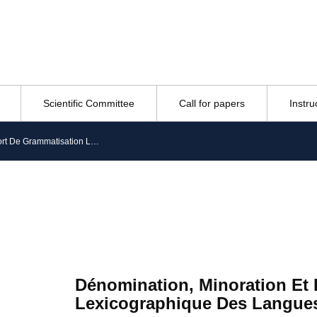
Scientific Committee
Call for papers
Instru
Dénomination, Minoration Et Effort De Grammatisation Lexicographique Des Langues D’algérie
Dénomination, Minoration Et 
Lexicographique Des Langues