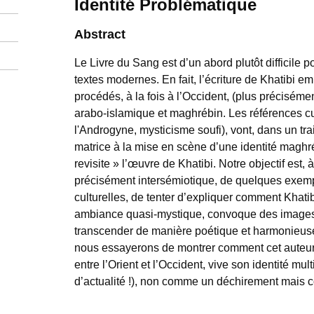
Identité Problématique
Abstract
Le Livre du Sang est d’un abord plutôt difficile po
textes modernes. En fait, l’écriture de Khatibi 
procédés, à la fois à l’Occident, (plus précisémen
arabo-islamique et maghrébin. Les références cul
l'Androgyne, mysticisme soufi), vont, dans un trait
matrice à la mise en scène d’une identité maghr
revisite » l’œuvre de Khatibi. Notre objectif est, 
précisément intersémiotique, de quelques exem
culturelles, de tenter d’expliquer comment Khat
ambiance quasi-mystique, convoque des images
transcender de manière poétique et harmonieuse 
nous essayerons de montrer comment cet auteur 
entre l’Orient et l’Occident, vive son identité mu
d’actualité !), non comme un déchirement mais