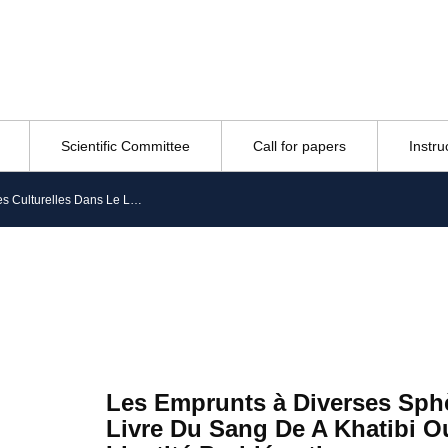
Scientific Committee
Call for papers
Instru
Les Emprunts à Diverses Sphères Culturelles Dans Le Livre Du Sang De A Khatibi Ou Comment Vivre Une Identité Problématique
Les Emprunts à Diverses Sphè
Livre Du Sang De A Khatibi 