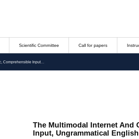
Scientific Committee
Call for papers
Instru
The Multimodal Internet And Cmc, Comprehensible Input, Ungrammatical English
The Multimodal Internet And
Input, Ungrammatical English