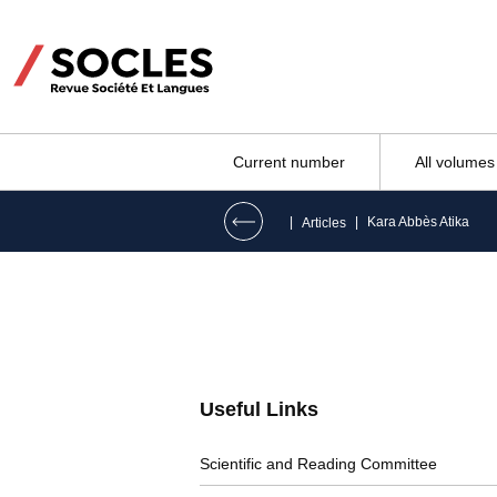
Current number
All volumes
|
|
Kara Abbès Atika
Articles
Useful Links
Scientific and Reading Committee