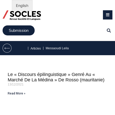
English
Submission
|
|
Messaoudi Leila
Articles
Le « Discours épilinguistique » Genré Au «
Marché De La Médina » De Rosso (mauritanie)
13/12/2021
Read More »