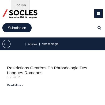
English
Submission
|
|
phraséologie
Articles
Restrictions Genrées En Phraséologie Des
Langues Romanes
13/12/2021
Read More »