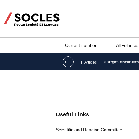
Current number
All volumes
|
|
stratégies discursive
Articles
Useful Links
Scientific and Reading Committee