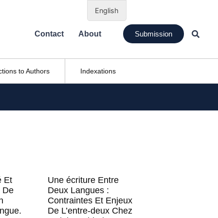
English
Contact
About
Submission
ctions to Authors
Indexations
é Et
Une écriture Entre
n De
Deux Langues :
n
Contraintes Et Enjeux
ingue.
De L’entre-deux Chez