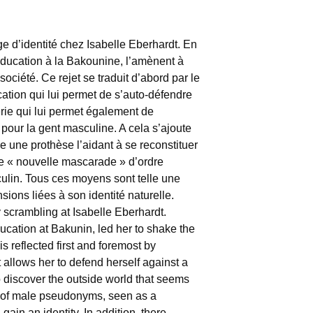
ge d’identité chez Isabelle Eberhardt. En
éducation à la Bakounine, l’amènent à
ociété. Ce rejet se traduit d’abord par le
ation qui lui permet de s’auto-défendre
rie qui lui permet également de
 pour la gent masculine. A cela s’ajoute
une prothèse l’aidant à se reconstituer
une « nouvelle mascarade » d’ordre
culin. Tous ces moyens sont telle une
ions liées à son identité naturelle.
ty scrambling at Isabelle Eberhardt.
ducation at Bakunin, led her to shake the
is reflected first and foremost by
allows her to defend herself against a
 to discover the outside world that seems
se of male pseudonyms, seen as a
gain an identity. In addition, there