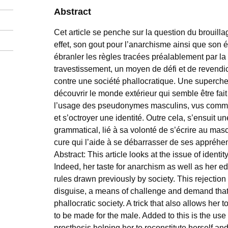
Abstract
Cet article se penche sur la question du brouilla
effet, son gout pour l’anarchisme ainsi que son 
ébranler les règles tracées préalablement par la s
travestissement, un moyen de défi et de revendic
contre une société phallocratique. Une superche
découvrir le monde extérieur qui semble être fait
l’usage des pseudonymes masculins, vus comme 
et s’octroyer une identité. Outre cela, s’ensuit 
grammatical, lié à sa volonté de s’écrire au mas
cure qui l’aide à se débarrasser de ses appréhens
Abstract: This article looks at the issue of identi
Indeed, her taste for anarchism as well as her e
rules drawn previously by society. This rejection 
disguise, a means of challenge and demand that 
phallocratic society. A trick that also allows her
to be made for the male. Added to this is the u
prosthesis helping her to reconstitute herself and 