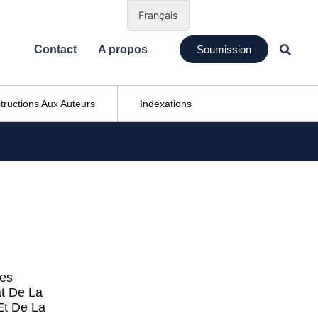
Français
Contact
A propos
Soumission
structions Aux Auteurs
Indexations
ues
at De La
Et De La