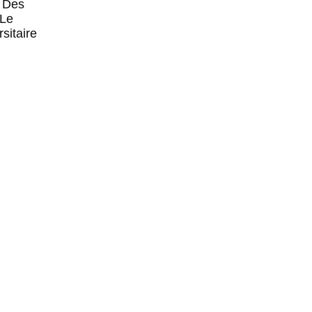
n Des
 Le
sitaire