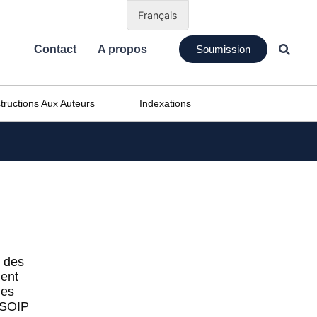
Français
Contact
A propos
Soumission
structions Aux Auteurs
Indexations
 des
ent
les
ISOIP