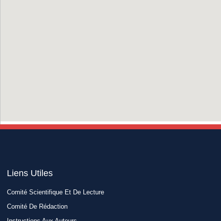
Liens Utiles​
Comité Scientifique Et De Lecture
Comité De Rédaction
Instructions Aux Auteurs