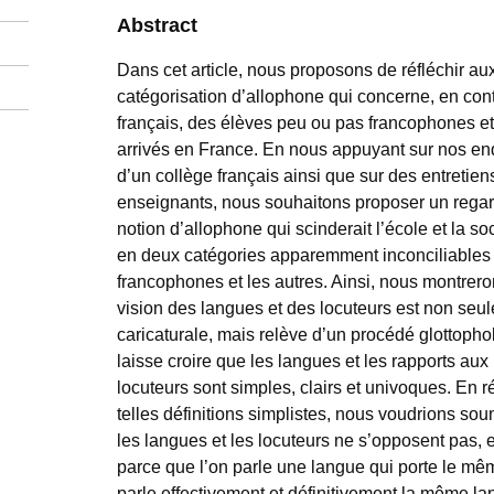
Abstract
Dans cet article, nous proposons de réfléchir au
catégorisation d’allophone qui concerne, en con
français, des élèves peu ou pas francophones 
arrivés en France. En nous appuyant sur nos en
d’un collège français ainsi que sur des entretie
enseignants, nous souhaitons proposer un regard
notion d’allophone qui scinderait l’école et la so
en deux catégories apparemment inconciliables 
francophones et les autres. Ainsi, nous montrero
vision des langues et des locuteurs est non seu
caricaturale, mais relève d’un procédé glottopho
laisse croire que les langues et les rapports au
locuteurs sont simples, clairs et univoques. En r
telles définitions simplistes, nous voudrions sou
les langues et les locuteurs ne s’opposent pas, 
parce que l’on parle une langue qui porte le m
parle effectivement et définitivement la même la