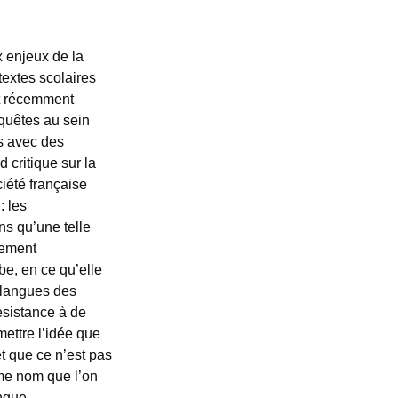
x enjeux de la
textes scolaires
et récemment
quêtes au sein
ns avec des
 critique sur la
ciété française
: les
ns qu’une telle
lement
be, en ce qu’elle
x langues des
ésistance à de
mettre l’idée que
et que ce n’est pas
ême nom que l’on
ngue.