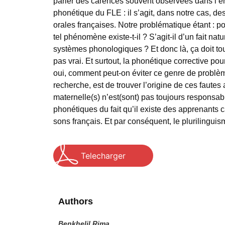
parler des carences souvent observées dans l’
phonétique du FLE : il s’agit, dans notre cas, d
orales françaises. Notre problématique étant : 
tel phénomène existe-t-il ? S’agit-il d’un fait natu
systèmes phonologiques ? Et donc là, ça doit tou
pas vrai. Et surtout, la phonétique corrective pour
oui, comment peut-on éviter ce genre de problème
recherche, est de trouver l’origine de ces fautes 
maternelle(s) n’est(sont) pas toujours responsa
phonétiques du fait qu’il existe des apprenants c
sons français. Et par conséquent, le plurilingui
Telecharger
Authors
Benkhelil Rima