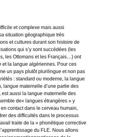
difficile et complexe mais aussi
sa situation géographique très
ions et cultures durant son histoire de
ilisations qui s’y sont succédées (les
s, les Ottomans et les Français…) ont
e et la langue algériennes. Pour ces
me un pays plutôt plurilingue et non pas
ariétés : standard ou moderne, la langue
ien, langue maternelle d’une partie des
, est aussi la langue maternelle des
nsemble de« langues étrangères » y
s en contact dans le cerveau humain,
rer des difficultés dans le processus
vail traite de la « phonétique corrective
 l’apprentissage du FLE. Nous allons