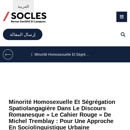
العربية
إرسال المقالة
|
Minorité Homosexuelle Et Ségrégation Spatiolangagière Dans Le Discours Romanesque « Le Cahier Rouge » De Michel Tremblay : Pour Une Approche En Sociolinguistique Urbaine
Minorité Homosexuelle Et Ségrégation
Spatiolangagière Dans Le Discours
Romanesque « Le Cahier Rouge » De
Michel Tremblay : Pour Une Approche
En Sociolinguistique Urbaine