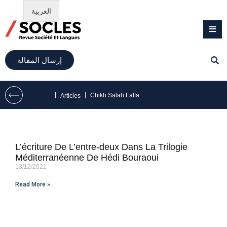
العربية
إرسال المقالة
|
|
Chikh Salah Faffa
Articles
L’écriture De L’entre-deux Dans La Trilogie
Méditerranéenne De Hédi Bouraoui
13/12/2021
Read More »