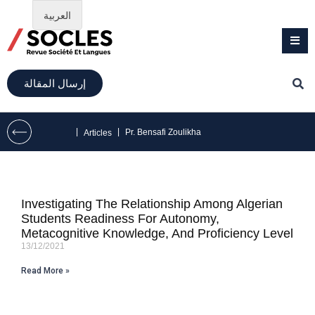
العربية
إرسال المقالة
|
|
Pr. Bensafi Zoulikha
Articles
Investigating The Relationship Among Algerian
Students Readiness For Autonomy,
Metacognitive Knowledge, And Proficiency Level
13/12/2021
Read More »