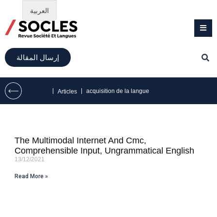
العربية
إرسال المقالة
|
|
acquisition de la langue
Articles
The Multimodal Internet And Cmc,
Comprehensible Input, Ungrammatical English
13/12/2021
Read More »