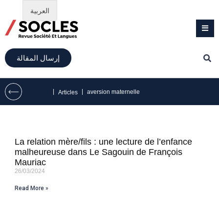
العربية
إرسال المقالة
|
|
aversion maternelle
Articles
La relation mère/fils : une lecture de l’enfance
malheureuse dans Le Sagouin de François
Mauriac
26/03/2024
Read More »