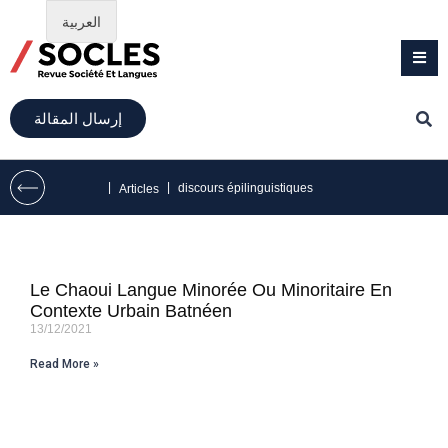
العربية
إرسال المقالة
|
|
discours épilinguistiques
Articles
Le Chaoui Langue Minorée Ou Minoritaire En
Contexte Urbain Batnéen
13/12/2021
Read More »