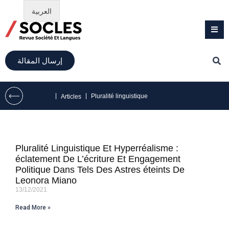
العربية
إرسال المقالة
|
|
Pluralité linguistique
Articles
Pluralité Linguistique Et Hyperréalisme :
éclatement De L’écriture Et Engagement
Politique Dans Tels Des Astres éteints De
Leonora Miano
13/12/2021
Read More »