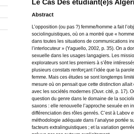
Le Cas Des étudiant(e)s Algér
Abstract
L’opposition (ou pas ?) femme/homme a fait l’obj
sociolinguistiques, où on a montré que « hommes
dans toutes les situations de communications 
l’interlocuteur » (Yaguello, 2002, p. 35). On a donc
sexuelle dans les usages langagiers. Les missi
explorateurs sont les premiers à s’être intéressé
plusieurs constats renforçant l’idée que la parol
femme. Mais ces études se sont longtemps limité
mesure où on pensait que cette distinction allai
avec les sociétés modernes (Ouvr. cité, p. 17). O
question du genre dans le domaine de la socioli
saxons : elle renouvelle l’approche sexuée en ins
différenciation des rôles genrés. C’est à Labov e
méthodologie adéquate dans l’analyse portée sur 
facteurs extralinguistiques ; et la variation genré