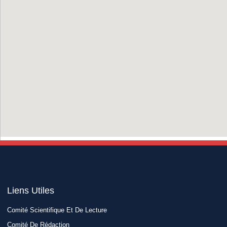
Liens Utiles​
Comité Scientifique Et De Lecture
Comité De Rédaction