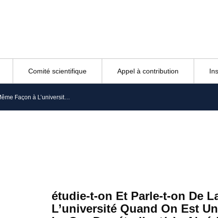
Comité scientifique
Appel à contribution
In
étudie-t-on Et Parle-t-on De La Même Façon à L’université Quand On Est Un Garçon Ou Une Fille ? Le Cas Des étudiant(e)s Algérien(ne)s
étudie-t-on Et Parle-t-on De
L’université Quand On Est Un