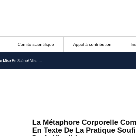
Comité scientifique
Appel à contribution
In
La Métaphore Corporelle Comme Mise En Scène/ Mise En Texte De La Pratique Soufie Dans Le Livre Du Sang De A. Khatibi
La Métaphore Corporelle Com
En Texte De La Pratique Souf