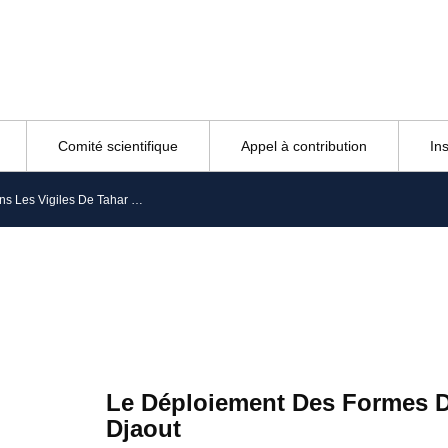
Comité scientifique
Appel à contribution
In
Le Déploiement Des Formes Dans Les Vigiles De Tahar Djaout
Le Déploiement Des Formes D
Djaout