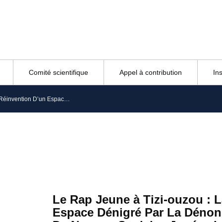
Comité scientifique
Appel à contribution
In
Le Rap Jeune à Tizi-ouzou : La Réinvention D’un Espace Dénigré Par La Dénonciation D’un Système Et De Normes Sociales Jugées Injustes Et Inappropriées
Le Rap Jeune à Tizi-ouzou : 
Espace Dénigré Par La Dénon