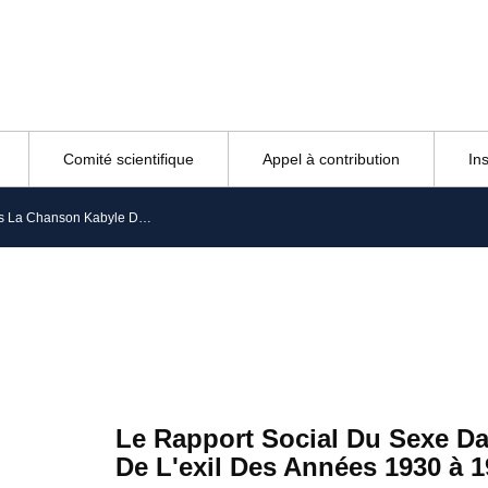
Comité scientifique
Appel à contribution
In
Le Rapport Social Du Sexe Dans La Chanson Kabyle De L’exil Des Années 1930 à 1970
Le Rapport Social Du Sexe D
De L'exil Des Années 1930 à 