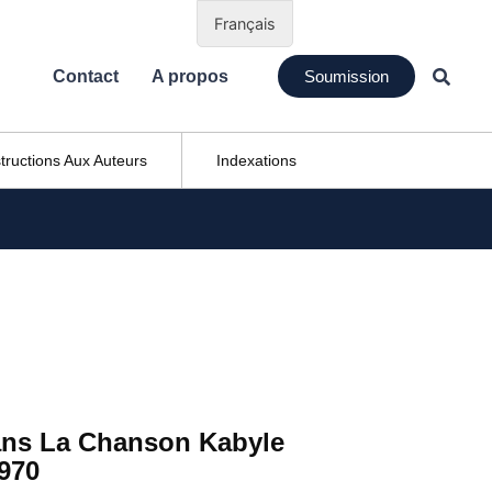
Français
Contact
A propos
Soumission
structions Aux Auteurs
Indexations
ans La Chanson Kabyle
1970