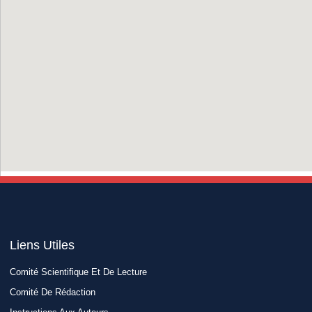
Liens Utiles​
Comité Scientifique Et De Lecture
Comité De Rédaction