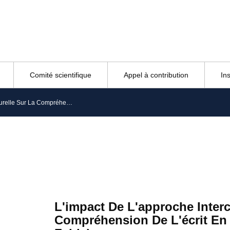
Comité scientifique
Appel à contribution
In
L’impact De L’approche Interculturelle Sur La Compréhension De L’écrit En Fle (exemple De La Fable)
L'impact De L'approche Interc
Compréhension De L'écrit En 