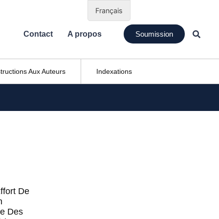
Français
Contact
A propos
Soumission
structions Aux Auteurs
Indexations
ffort De
n
ue Des