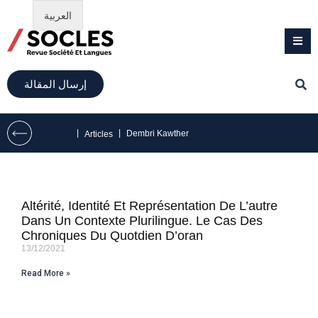
العربية
إرسال المقالة
|
|
Dembri Kawther
Articles
Altérité, Identité Et Représentation De L’autre
Dans Un Contexte Plurilingue. Le Cas Des
Chroniques Du Quotdien D’oran
13/12/2021
Read More »