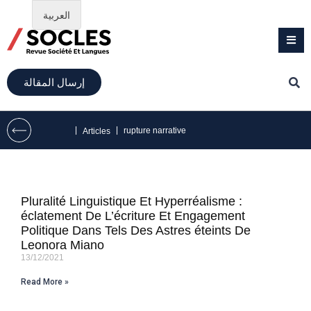
العربية
إرسال المقالة
|
|
rupture narrative
Articles
Pluralité Linguistique Et Hyperréalisme :
éclatement De L’écriture Et Engagement
Politique Dans Tels Des Astres éteints De
Leonora Miano
13/12/2021
Read More »