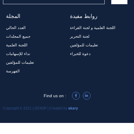
روابط مفيدة
المجلة
اللجنة العلمية و لجنة القراءة
العدد الحالي
لجنة التحرير
جميع المجلدات
تعليمات للمؤلفين
اللجنة العلمية
دعوة للخبراء
نداء للإسهامات
تعليمات للمؤلفين
الفهرسة
Find us on :
Copyright © 2021 LISODIP | Created by
akary